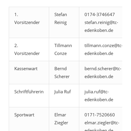
1.
Stefan
0174-3746647
Vorsitzender
Reinig
stefan.reinig@tc-
edenkoben.de
2.
Tillmann
tillmann.conze@tc-
Vorsitzender
Conze
edenkoben.de
Kassenwart
Bernd
bernd.scherer@tc-
Scherer
edenkoben.de
Schriftführerin
Julia Ruf
julia.ruf@tc-
edenkoben.de
Sportwart
Elmar
0171-7520660
Ziegler
elmar.ziegler@tc-
edenkoben.de